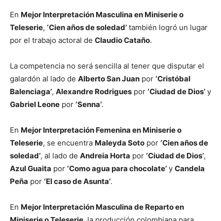
En
Mejor Interpretación Masculina en Miniserie o
Teleserie
,
‘Cien años de soledad’
también logró un lugar
por el trabajo actoral de
Claudio Cataño
.
La competencia no será sencilla al tener que disputar el
galardón al lado de
Alberto San Juan
por
‘Cristóbal
Balenciaga’
,
Alexandre Rodrigues
por
‘Ciudad de Dios’
y
Gabriel Leone
por
‘Senna’
.
En
Mejor Interpretación Femenina en Miniserie o
Teleserie
, se encuentra
Maleyda Soto
por
‘Cien años de
soledad’
, al lado de
Andreia Horta
por
‘Ciudad de Dios’
,
Azul Guaita
por
‘Como agua para chocolate’
y
Candela
Peña
por
‘El caso de Asunta’
.
En
Mejor Interpretación Masculina de Reparto en
Miniserie o Teleserie
, la producción colombiana para