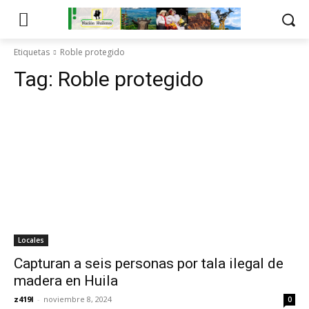
Etiquetas
Roble protegido
Tag:
Roble protegido
Locales
Capturan a seis personas por tala ilegal de
madera en Huila
z419l
-
noviembre 8, 2024
0