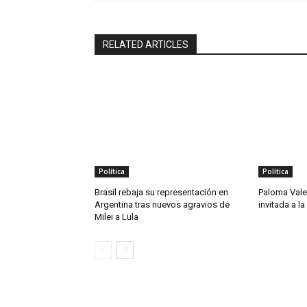
RELATED ARTICLES
Política
Política
Brasil rebaja su representación en
Paloma Vale
Argentina tras nuevos agravios de
invitada a l
Milei a Lula