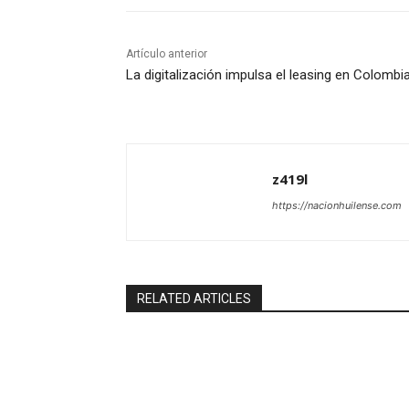
Artículo anterior
La digitalización impulsa el leasing en Colombi
z419l
https://nacionhuilense.com
RELATED ARTICLES