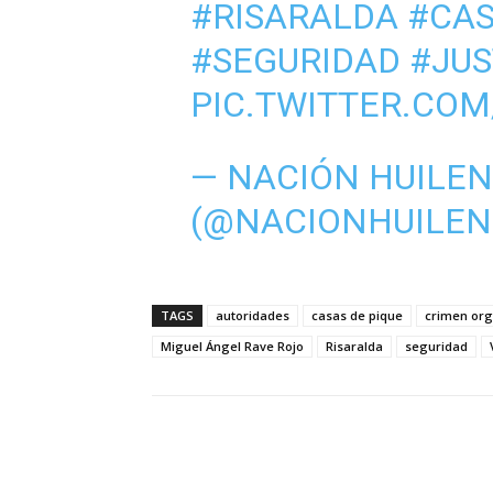
#RISARALDA
#CAS
#SEGURIDAD
#JUS
PIC.TWITTER.CO
— NACIÓN HUILE
(@NACIONHUILEN
TAGS
autoridades
casas de pique
crimen or
Miguel Ángel Rave Rojo
Risaralda
seguridad
Cuota