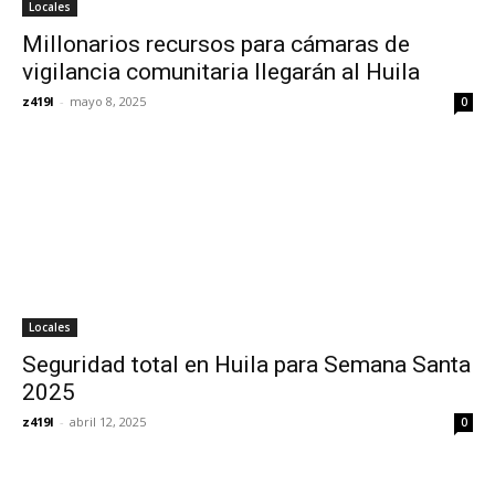
Locales
Millonarios recursos para cámaras de
vigilancia comunitaria llegarán al Huila
z419l
-
mayo 8, 2025
0
Locales
Seguridad total en Huila para Semana Santa
2025
z419l
-
abril 12, 2025
0