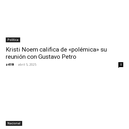
Política
Kristi Noem califica de «polémica» su
reunión con Gustavo Petro
z419l
-
abril 5, 2025
0
Nacional