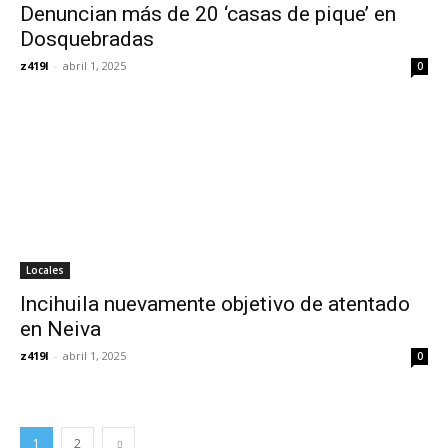
Denuncian más de 20 ‘casas de pique’ en
Dosquebradas
z419l
-
abril 1, 2025
0
Locales
Incihuila nuevamente objetivo de atentado
en Neiva
z419l
-
abril 1, 2025
0
1
2