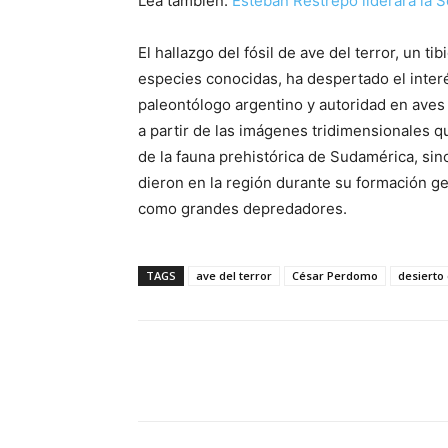
Lea también:
Esteban Restrepo liderará la S
El hallazgo del fósil de ave del terror, un 
especies conocidas, ha despertado el inter
paleontólogo argentino y autoridad en aves 
a partir de las imágenes tridimensionales qu
de la fauna prehistórica de Sudamérica, sin
dieron en la región durante su formación g
como grandes depredadores.
TAGS
ave del terror
César Perdomo
desierto
Cuota