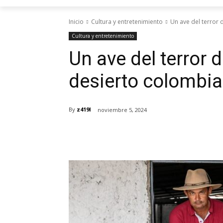
Inicio
Cultura y entretenimiento
Un ave del terror 
Cultura y entretenimiento
Un ave del terror 
desierto colombi
By
z419l
noviembre 5, 2024
Cuota