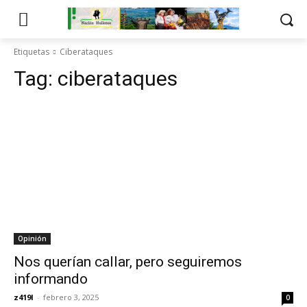
Etiquetas
Ciberataques
Tag:
ciberataques
Opinión
Nos querían callar, pero seguiremos
informando
z419l
-
febrero 3, 2025
0