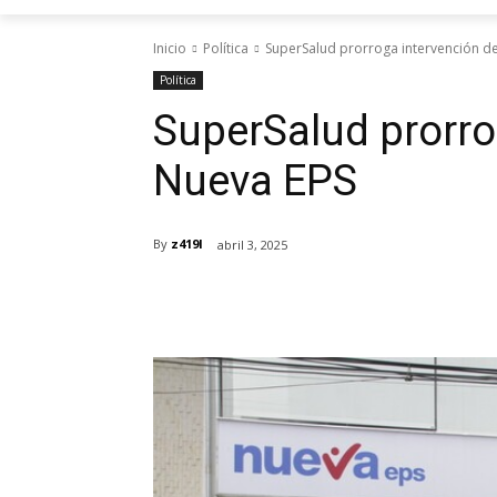
Inicio
Política
SuperSalud prorroga intervención d
Política
SuperSalud prorro
Nueva EPS
By
z419l
abril 3, 2025
Cuota