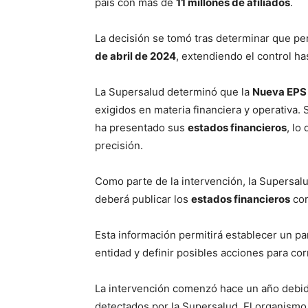
país con más de
11 millones de afiliados
.
La decisión se tomó tras determinar que per
de abril de 2024
, extendiendo el control h
La Supersalud determinó que la
Nueva EPS
exigidos en materia financiera y operativa. 
ha presentado sus
estados financieros
, lo
precisión.
Como parte de la intervención, la Supersalu
deberá publicar los
estados financieros
cor
Esta información permitirá establecer un p
entidad y definir posibles acciones para cor
La intervención comenzó hace un año debid
detectados por la Supersalud. El organismo