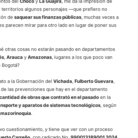
entos del
Chocó
y
La Guajira
, me da la impresión de
s territorios algunos personajes —que prefiero no
ción de
saquear sus finanzas públicas
, muchas veces a
nes parecen mirar para otro lado en lugar de poner sus
ué otras cosas no estarán pasando en departamentos
és
,
Arauca
y
Amazonas
, lugares a los que poco van
e Bogotá?
ato a la Gobernación del
Vichada
,
Fulberto Guevara
,
r de las prevenciones que hay en el departamento
cantidad de obras que contrató en el pasado
en la
ransporte y aparatos de sistemas tecnológicos
, según
 Amazorinoquia
.
vo cuestionamiento, y tiene que ver con un proceso
uerto Carreño
, con radicado No.
990013189001 2024