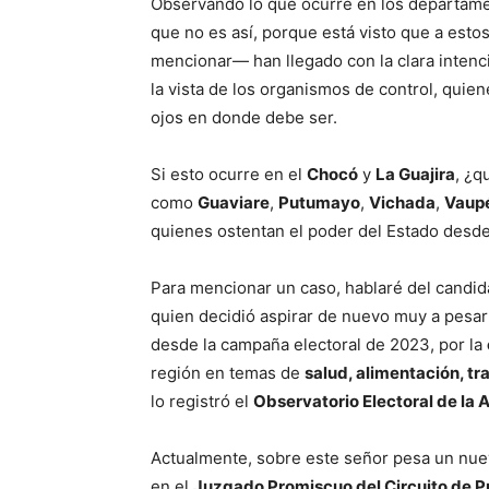
Observando lo que ocurre en los departam
que no es así, porque está visto que a esto
mencionar— han llegado con la clara inten
la vista de los organismos de control, quie
ojos en donde debe ser.
Si esto ocurre en el
Chocó
y
La Guajira
, ¿q
como
Guaviare
,
Putumayo
,
Vichada
,
Vaup
quienes ostentan el poder del Estado desd
Para mencionar un caso, hablaré del candid
quien decidió aspirar de nuevo muy a pesa
desde la campaña electoral de 2023, por la
región en temas de
salud, alimentación, t
lo registró el
Observatorio Electoral de la
Actualmente, sobre este señor pesa un nue
en el
Juzgado Promiscuo del Circuito de P