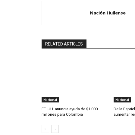
Nación Huilense
RELATED ARTICLES
Nacional
Nacional
EE. UU. anuncia ayuda de $1.000
De la Esprie
millones para Colombia
aumentar re