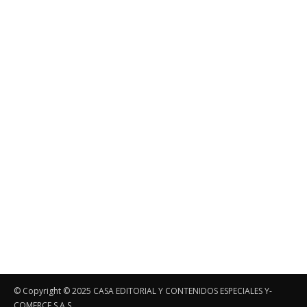
© Copyright ©️ 2025 CASA EDITORIAL Y CONTENIDOS ESPECIALES Y-
COMERCE S.A.S.