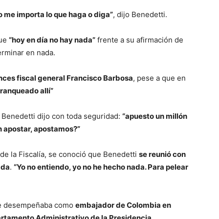
no me importa lo que haga o diga”
, dijo Benedetti.
ue
“hoy en día no hay nada”
frente a su afirmación de
terminar en nada.
nces fiscal general Francisco Barbosa
, pese a que en
ranqueado allí”
, Benedetti dijo con toda seguridad:
“apuesto un millón
n apostar, apostamos?”
e la Fiscalía, se conoció que Benedetti
se reunió con
ada
.
“Yo no entiendo, yo no he hecho nada. Para pelear
 se desempeñaba como
embajador de Colombia en
artamento Administrativo de la Presidencia.