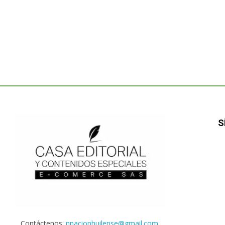
S
Contáctenos:
nnacionhuilense@gmail.com