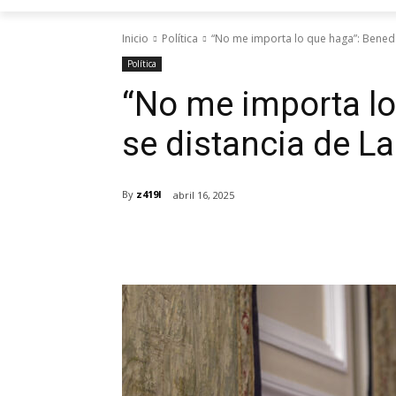
Inicio
Política
“No me importa lo que haga”: Benede
Política
“No me importa lo
se distancia de L
By
z419l
abril 16, 2025
Cuota