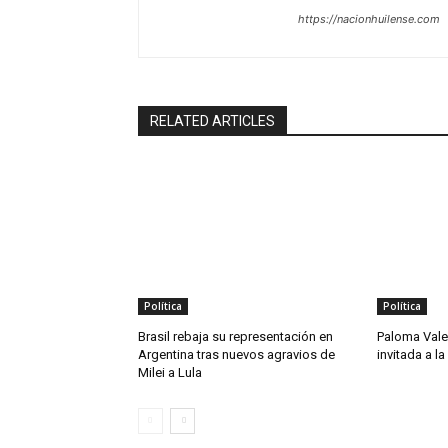
https://nacionhuilense.com
RELATED ARTICLES
Política
Política
Brasil rebaja su representación en
Paloma Vale
Argentina tras nuevos agravios de
invitada a l
Milei a Lula