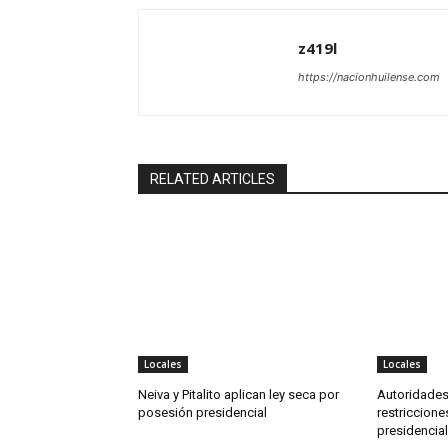
z419l
https://nacionhuilense.com
RELATED ARTICLES
Locales
Locales
Neiva y Pitalito aplican ley seca por
Autoridades
posesión presidencial
restriccion
presidencial