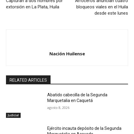
Capturan a dos hombres por
Arroceros anuncian cuatro
extorsión en La Plata, Huila
bloqueos viales en el Huila
desde este lunes
Nación Huilense
RELATED ARTICLES
Abatido cabecilla de la Segunda
Marquetalia en Caquetá
agosto 8, 2026
Judicial
Ejército incauta depósito de la Segunda