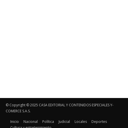
© Copyright ©️ 2025 CASA EDITORIAL Y CONTENIDOS ESPECIALES Y-
COMERCE S.A.S.
Inicio
Nacional
Política
Judicial
Locales
Deportes
Cultura y entretenimiento