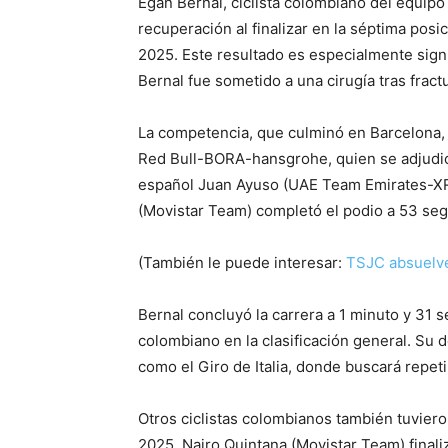
Egan Bernal, ciclista colombiano del equip
recuperación al finalizar en la séptima posic
2025.
Este resultado es especialmente sign
Bernal fue sometido a una cirugía tras fractu
La competencia, que culminó en Barcelona, 
Red Bull-BORA-hansgrohe, quien se adjudicó
español Juan Ayuso (UAE Team Emirates-XR
(Movistar Team) completó el podio a 53 seg
(También le puede interesar:
TSJC absuelve 
Bernal concluyó la carrera a 1 minuto y 31
colombiano en la clasificación general.
Su d
como el Giro de Italia, donde buscará repeti
Otros ciclistas colombianos también tuviero
2025.
Nairo Quintana (Movistar Team) finali