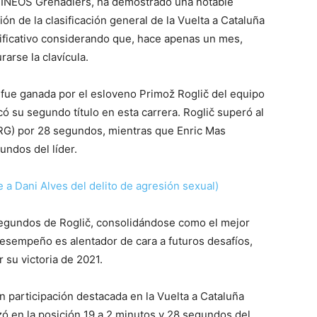
o INEOS Grenadiers, ha demostrado una notable
ión de la clasificación general de la Vuelta a Cataluña
ificativo considerando que, hace apenas un mes,
rarse la clavícula.
fue ganada por el esloveno Primož Roglič del equipo
 su segundo título en esta carrera.
Roglič superó al
G) por 28 segundos, mientras que Enric Mas
undos del líder.
a Dani Alves del delito de agresión sexual)
 segundos de Roglič, consolidándose como el mejor
esempeño es alentador de cara a futuros desafíos,
r su victoria de 2021.
n participación destacada en la Vuelta a Cataluña
zó en la posición 19 a 2 minutos y 28 segundos del