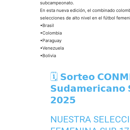
subcampeonato.
En esta nueva edición, el combinado colomb
selecciones de alto nivel en el fútbol feme
•Brasil
•Colombia
•Paraguay
•Venezuela
•Bolivia
🗓️ 𝗦𝗼𝗿𝘁𝗲𝗼 𝗖𝗢𝗡
𝗦𝘂𝗱𝗮𝗺𝗲𝗿𝗶𝗰𝗮𝗻𝗼 
𝟮𝟬𝟮𝟱
NUESTRA SELECC