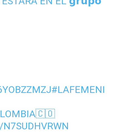
STARÁ EN EL 𝗴𝗿𝘂𝗽𝗼
O6YOBZZMZJ
#LAFEMENI
LOMBIA
🇨🇴
M/N7SUDHVRWN