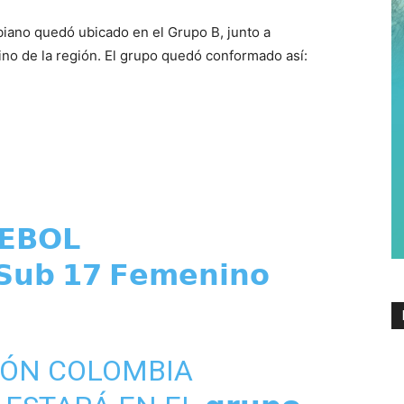
iano quedó ubicado en el Grupo B, junto a
nino de la región. El grupo quedó conformado así:
𝗘𝗕𝗢𝗟
𝗦𝘂𝗯 𝟭𝟳 𝗙𝗲𝗺𝗲𝗻𝗶𝗻𝗼
IÓN COLOMBIA