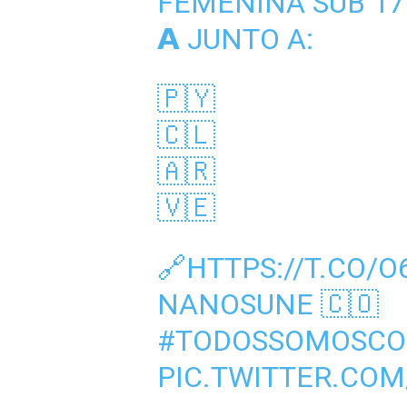
FEMENINA SUB 17 E
𝗔 JUNTO A:
🇵🇾
🇨🇱
🇦🇷
🇻🇪
🔗
HTTPS://T.CO/
NANOSUNE
🇨🇴
#TODOSSOMOSCO
PIC.TWITTER.CO