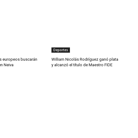
Deportes
s europeos buscarán
William Nicolás Rodríguez ganó plata
en Neiva
y alcanzó el título de Maestro FIDE